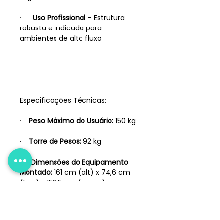
·
Uso Profissional
– Estrutura
robusta e indicada para
ambientes de alto fluxo
Especificações Técnicas:
·
Peso Máximo do Usuário:
150 kg
·
Torre de Pesos:
92 kg
·
Dimensões do Equipamento
Montado:
161 cm (alt) x 74,6 cm
(larg) x 153,5 cm (comp)
·
Peso Líquido:
235 kg