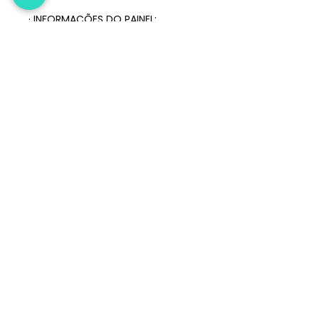
· INFORMAÇÕES DO PAINEL:
VELOCIDADE, TEMPO DISTÂNCIA,
CALORIAS, HODOMETRO, SCAN.
PAINEL COM SUPORTE PARA
SMARTPHONE OU TABLET.
As especificações e
características do produto estão
sujeitas a alterações sem aviso
prévio.
Atendimento