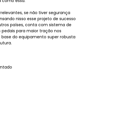
 como essa.
rrelevantes, se não tiver segurança
ensando nisso esse projeto de sucesso
ros países, conta com sistema de
s pedais para maior tração nos
, base do equipamento super robusta
utura.
ntado