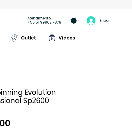
Atendimento
Entrar
+55 51 99962.7878
Outlet
Vídeos
pinning Evolution
ssional Sp2600
Preço
,00