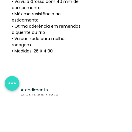
• Válvula Grossa com 40 mm de
comprimento
• Máxima resistência ao
esticamento
• Ótima aderência em remendos
a quente ou frio
• Vulcanizada para melhor
rodagem
• Medidas: 26 X 4.00
Atendimento
+55 51 99962.7878
Menu
Sobre nós
Formas de Entrega
Formas de Pagamento