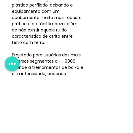
plástico perfilado, deixando o
equipamento com um
acabamento muito mais robusto,
prático e de fácil limpeza, além
de não existir aquele ruído
característico de atrito entre
ferro com ferro.
Projetado para usuários dos mais
diversos segmentos a FT 9000
atende a treinamentos de baixa e
alta intensidade, podendo
acomodar confortavelmente
usuários de até 150Kg, graças ao
seu design inovador e com
ênfase na biomecânica
otimizada.
Compre agora mesmo direto
com a fábrica ou adquira nas
melhores lojas do segmento.