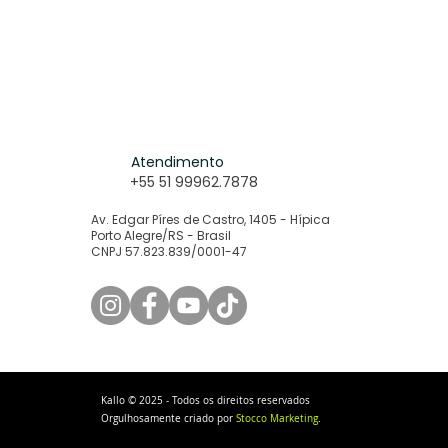
Atendimento
+55 51 99962.7878
Av. Edgar Píres de Castro, 1405 - Hípica
Porto Alegre/RS - Brasil
CNPJ 57.823.839/0001-47
Kallo © 2025 - Todos os direitos reservados
Orgulhosamente criado por
Stocco Marketing
.