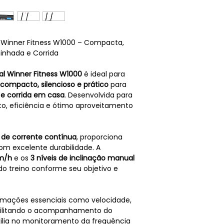
l Winner Fitness W1000 – Compacta,
minhada e Corrida
al Winner Fitness W1000
é ideal para
compacto, silencioso e prático
para
e corrida em casa
. Desenvolvida para
rto, eficiência e ótimo aproveitamento
P de corrente contínua
, proporciona
 com excelente durabilidade. A
km/h
e os
3 níveis de inclinação manual
do treino conforme seu objetivo e
rmações essenciais como velocidade,
facilitando o acompanhamento do
ilia no monitoramento da frequência