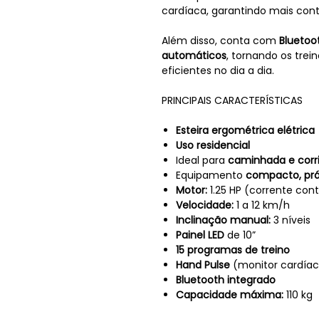
cardíaca, garantindo mais cont
Além disso, conta com
Bluetoo
automáticos
, tornando os trei
eficientes no dia a dia.
PRINCIPAIS CARACTERÍSTICAS
Esteira ergométrica elétrica
Uso residencial
Ideal para
caminhada e corr
Equipamento
compacto, prát
Motor:
1.25 HP (corrente con
Velocidade:
1 a 12 km/h
Inclinação manual:
3 níveis
Painel LED
de 10”
15 programas de treino
Hand Pulse
(monitor cardía
Bluetooth integrado
Capacidade máxima:
110 kg