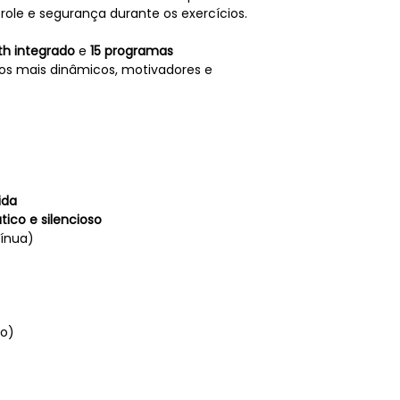
role e segurança durante os exercícios.
th integrado
e
15 programas
nos mais dinâmicos, motivadores e
ida
ico e silencioso
tínua)
co)