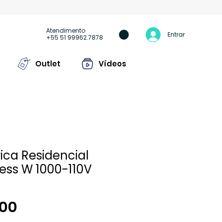
Atendimento
Entrar
+55 51 99962.7878
Outlet
Vídeos
trica Residencial
ness W 1000-110V
Preço
,00