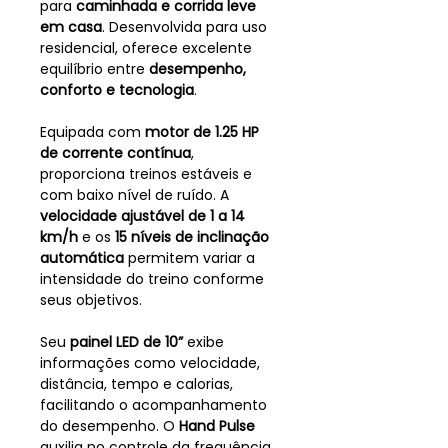
para
caminhada e corrida leve
em casa
. Desenvolvida para uso
residencial, oferece excelente
equilíbrio entre
desempenho,
conforto e tecnologia
.
Equipada com
motor de 1.25 HP
de corrente contínua
,
proporciona treinos estáveis e
com baixo nível de ruído. A
velocidade ajustável de 1 a 14
km/h
e os
15 níveis de inclinação
automática
permitem variar a
intensidade do treino conforme
seus objetivos.
Seu
painel LED de 10”
exibe
informações como velocidade,
distância, tempo e calorias,
facilitando o acompanhamento
do desempenho. O
Hand Pulse
auxilia no controle da frequência