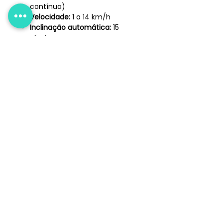
contínua)
Velocidade:
1 a 14 km/h
Inclinação automática:
15
níveis
Painel LED
de 10”
15 programas de treino
Hand Pulse
(monitor cardíaco)
Bluetooth integrado
Capacidade máxima:
120 kg
Atendimento
+55 51 99962.7878
Menu
Sobre nós
Formas de Entrega