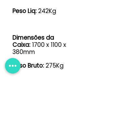
Peso Liq:
242Kg
Dimensões da
Caixa:
1700 x 1100 x
380mm
Peso Bruto:
275Kg
As especificações e
características do
produto estão sujeitas a
alterações sem aviso
prévio.