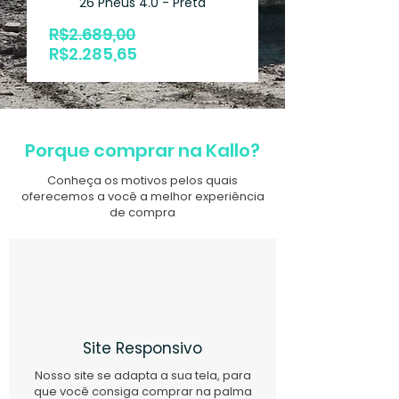
26 Pneus 4.0 - Preta
Preço
R$2.689,00
Preço
normal
R$2.285,65
promocional
Porque comprar na Kallo?
Conheça os motivos pelos quais
oferecemos a você a melhor experiência
de compra
Site Responsivo
Nosso site se adapta a sua tela, para
que você consiga comprar na palma