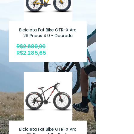
Bicicleta Fat Bike GTR-X Aro
26 Pneus 4.0 - Dourada
Preço
R$2.689,00
Preço
normal
R$2.285,65
promocional
Bicicleta Fat Bike GTR-X Aro